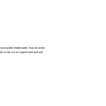
la propriété intellectuelle. Tous les droits
e ce site sur un support quel qu’il soit,