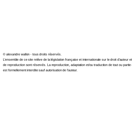
© alexandre wallon - tous droits réservés.
L’ensemble de ce site relève de la législation française et internationale sur le droit d’auteur et 
de reproduction sont réservés. La reproduction, adaptation et/ou traduction de tout ou partie d
est formellement interdite sauf autorisation de l’auteur.