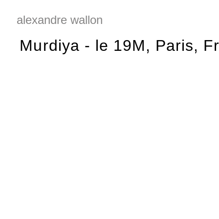
alexandre wallon
Murdiya - l
e 19M, Paris, F