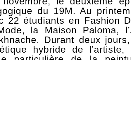
ovembre, le deuxième épisod
dagogique du 19M. Au print
ec 22 étudiants en Fashion 
 Mode, la Maison Paloma, l’A
hnache. Durant deux jours, 
tique hybride de l’artiste,
 particulière de la peintur
 Olivia Anani et scénographié
ésentera une sélection des œ
on monumentale dont les mouve
 de perles, de sequins et d
re locale : point de Fès mar