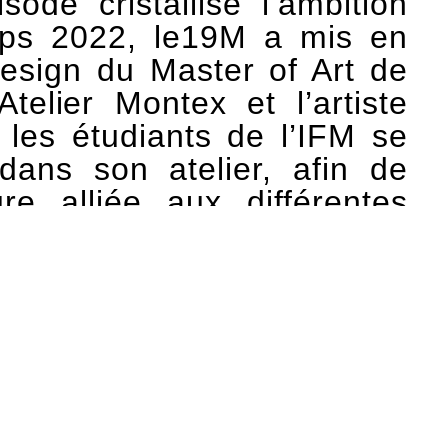
e cristallise l’ambition
emps 2022, le19M a mis en
Design du Master of Art de
telier Montex et l’artiste
les étudiants de l’IFM se
 dans son atelier, afin de
e alliée aux différentes
e par Marc-Antoine Biehler
uvres de l’artiste, parmi
ments abstraits dessinés à
e fils avec des techniques
ocain, Zardozi indien, Rumi