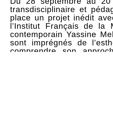
Du 28 septembre au 20 n
transdisciplinaire et pé
place un projet inédit av
l’Institut Français de la
contemporain Yassine Mek
sont imprégnés de l’esthé
comprendre son approche
techniques de broderie.
L’exposition, curatée par
et Amaury Graveleine, pr
lesquelles une installati
même le tissu sont brodés
spécifiques à chaque cultu