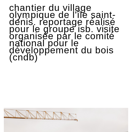
chantier du village
olympique de l'île
saint-
denis. reportage réalisé
pour le groupe isb. visite
organisée par le comité
national pour le
développement du bois
(cndb)